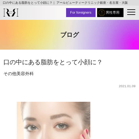
口の中にある脂肪をとって小顔に？｜ アールビューティークリニック銀座・名古屋・大阪
For foreigners
男性専用
ブログ
口の中にある脂肪をとって小顔に？
その他
美容外科
2021.01.09