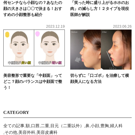
何センチなら小顔なの？あなたの
「笑った時に盛り上がるホホのお
顔の大きさは〇〇で決まる！おす
肉」の減らし方！２タイプを現役
すめの小顔整形も紹介
医師が解説
2023.12.19
2023.06.26
美容整形で重要な「中顔面」って
切らずに「口ゴボ」を治療して横
どこ？顔のバランスは中顔面で整
顔美人になる方法
う！
CATEGORY
全ての記事
額
口唇
二重
目元（二重以外）
鼻
小顔
豊胸
婦人科
その他
美容外科
美容⽪膚科