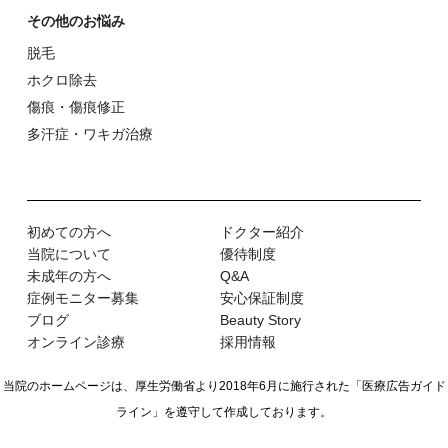
その他のお悩み
脱⽑
ホクロ除去
傷痕・傷痕修正
多汗症・ワキガ治療
初めての⽅へ
ドクター紹介
当院について
優待制度
未成年の方へ
Q&A
症例モニター募集
安心保証制度
ブログ
Beauty Story
オンライン診療
採用情報
当院のホームページは、厚生労働省より2018年6月に施行された
「医療広告ガイド
ライン」を遵守して作成しております。