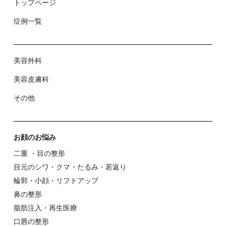
トップページ
症例⼀覧
美容外科
美容⽪膚科
その他
お顔のお悩み
⼆重 ・⽬の整形
⽬元のシワ・クマ・たるみ・若返り
輪郭・⼩顔・リフトアップ
⿐の整形
脂肪注入・再生医療
⼝唇の整形