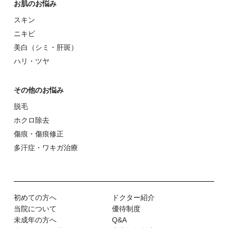
お肌のお悩み
スキン
ニキビ
美⽩（シミ・肝斑）
ハリ・ツヤ
その他のお悩み
脱⽑
ホクロ除去
傷痕・傷痕修正
多汗症・ワキガ治療
初めての⽅へ
ドクター紹介
当院について
優待制度
未成年の方へ
Q&A