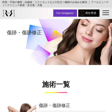
怪我・手術の傷痕・妊娠線・リストカットなどの目立つ傷跡のお悩みを解決 ｜ アールビューテ
ィークリニック銀座・名古屋・大阪
For foreigners
男性専用
傷跡・傷跡修正
施術⼀覧
傷跡・傷跡修正