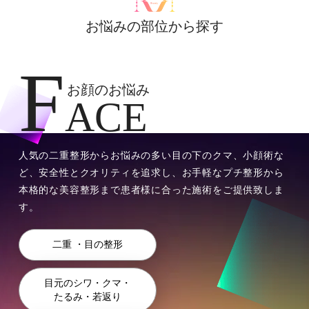
お悩みの部位から探す
F
お顔のお悩み
ACE
⼈気の⼆重整形からお悩みの多い⽬の下のクマ、⼩顔術な
ど、安全性とクオリティを追求し、お⼿軽なプチ整形から
本格的な美容整形まで患者様に合った施術をご提供致しま
す。
⼆重 ・⽬の整形
⽬元のシワ・クマ・
たるみ・若返り