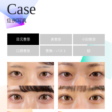
Case
症例写真
目元整形
鼻整形
小顔整形
口唇整形
豊胸・バスト
額