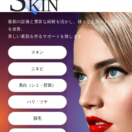
KIN
最新の設備と豊富な経験を活かし、様々なお肌のトラブル
を改善。
美しい素肌を作るサポートを致します。
スキン
ニキビ
美⽩（シミ・肝斑）
ハリ・ツヤ
脱毛