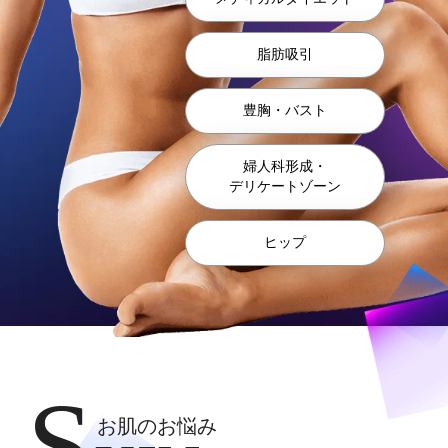
脂肪吸引
豊胸・バスト
婦⼈科形成・
デリケートゾーン
ヒップ
S
お肌のお悩み