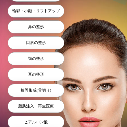
輪郭・⼩顔・リフトアップ
⿐の整形
⼝唇の整形
顎の整形
耳の整形
輪郭形成(骨切り)
脂肪注入・再生医療
ヒアルロン酸