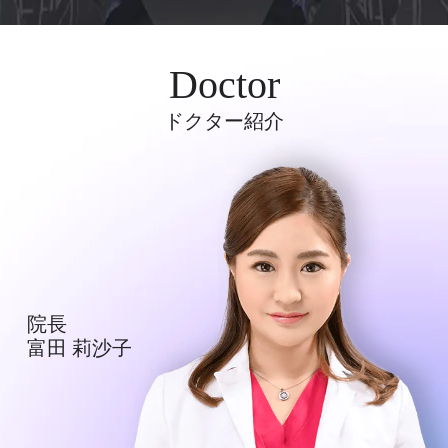
Doctor
ドクター紹介
院⻑
富⽥ 莉沙⼦