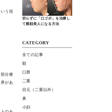
という現
切らずに「口ゴボ」を治療し
て横顔美人になる方法
。
CATEGORY
全ての記事
額
口唇
、部分痩
二重
限界があ
目元（二重以外）
鼻
小顔
ストのみ