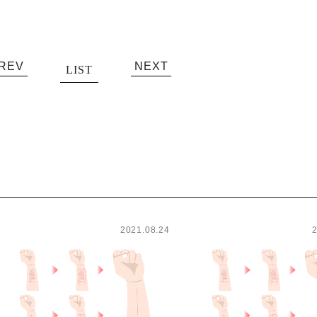
REV
NEXT
LIST
2021.08.24