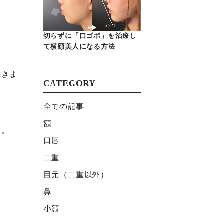
切らずに「口ゴボ」を治療し
て横顔美人になる方法
続きま
CATEGORY
全ての記事
額
す。
口唇
二重
目元（二重以外）
鼻
小顔