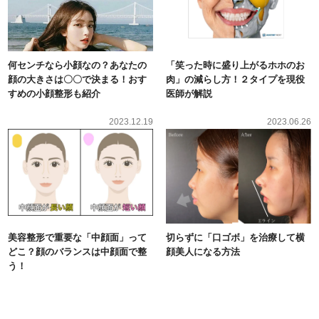
何センチなら小顔なの？あなたの
「笑った時に盛り上がるホホのお
顔の大きさは〇〇で決まる！おす
肉」の減らし方！２タイプを現役
すめの小顔整形も紹介
医師が解説
2023.12.19
2023.06.26
美容整形で重要な「中顔面」って
切らずに「口ゴボ」を治療して横
どこ？顔のバランスは中顔面で整
顔美人になる方法
う！