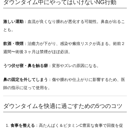
ダウンタイム中にやってはいけないNG行動
激しい運動
：血流が良くなり腫れが悪化する可能性。鼻血が出るこ
とも。
飲酒・喫煙
：治癒力が下がり、感染や瘢痕リスクが高まる。術前２
週間〜術後３ヶ月は禁煙がほぼ必須。
うつ伏せ寝・鼻を触る癖
：変形やズレの原因になる。
鼻の固定を外してしまう
：傷や腫れや仕上がりに影響するため、医
師の指示に従って使用を。
ダウンタイムを快適に過ごすための5つのコツ
食事を整える
：高たんぱく＆ビタミンC豊富な食事で回復を促