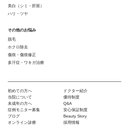
美⽩（シミ・肝斑）
ハリ・ツヤ
その他のお悩み
脱⽑
ホクロ除去
傷痕・傷痕修正
多汗症・ワキガ治療
初めての⽅へ
ドクター紹介
当院について
優待制度
未成年の方へ
Q&A
症例モニター募集
安心保証制度
ブログ
Beauty Story
オンライン診療
採用情報