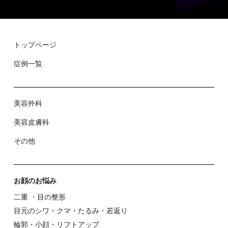
トップページ
症例⼀覧
美容外科
美容⽪膚科
その他
お顔のお悩み
⼆重 ・⽬の整形
⽬元のシワ・クマ・たるみ・若返り
輪郭・⼩顔・リフトアップ