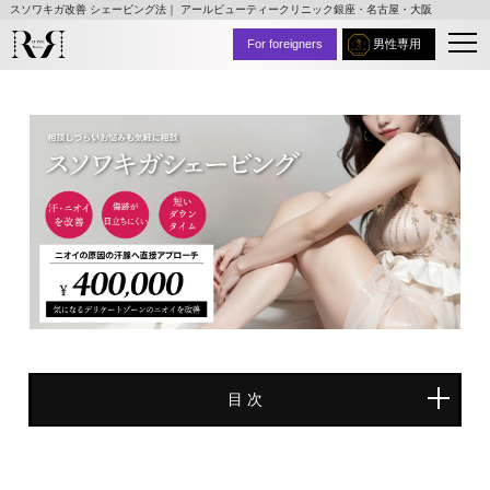
スソワキガ改善 シェービング法｜ アールビューティークリニック銀座・名古屋・大阪
For foreigners
男性専用
⽬ 次