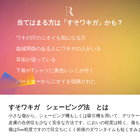
当てはまる方は「すそワキガ」かも？
ワキの汗のニオイも気になる方
血縁関係のある人にワキガの人がいる
耳垢が湿っている
下着やTシャツに黄色いシミが付く
パートナーからニオイを指摘された
すそワキガ シェービング法 とは
小さな傷から、シェービング機もしくは吸引機を用いて、デリケー
皮膚の合併症も少なく安全な方法です。においの程度は軽く、傷も
傷は5㎜程度ですので目立ちにくく術後のダウンタイムも短くすみ