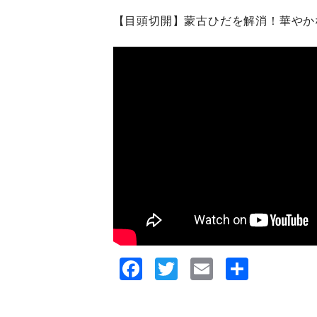
【目頭切開】蒙古ひだを解消！華やか
Facebook
Twitter
Email
共
有