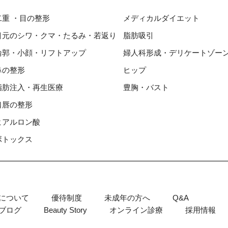
⼆重 ・⽬の整形
メディカルダイエット
⽬元のシワ・クマ・たるみ・若返り
脂肪吸引
輪郭・⼩顔・リフトアップ
婦⼈科形成・デリケートゾー
⿐の整形
ヒップ
脂肪注入・再生医療
豊胸・バスト
⼝唇の整形
ヒアルロン酸
ボトックス
について
優待制度
未成年の方へ
Q&A
ブログ
Beauty Story
オンライン診療
採用情報