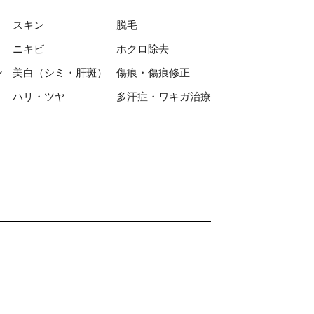
スキン
脱⽑
ニキビ
ホクロ除去
ン
美⽩（シミ・肝斑）
傷痕・傷痕修正
ハリ・ツヤ
多汗症・ワキガ治療