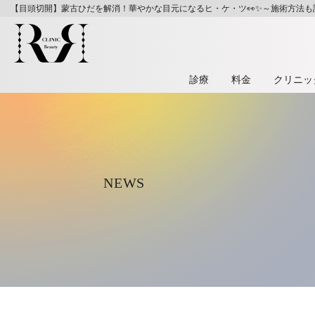
【目頭切開】蒙古ひだを解消！華やかな目元になるヒ・ケ・ツ👀✨～施術方法も
診療
料⾦
クリニッ
NEWS