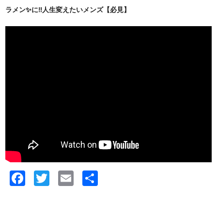
ラメン✨に‼️人生変えたいメンズ【必見】
Facebook
Twitter
Email
共
有