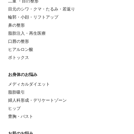
⼆重 ・⽬の整形
⽬元のシワ・クマ・たるみ・若返り
輪郭・⼩顔・リフトアップ
⿐の整形
脂肪注入・再生医療
⼝唇の整形
ヒアルロン酸
ボトックス
お⾝体のお悩み
メディカルダイエット
脂肪吸引
婦⼈科形成・デリケートゾーン
ヒップ
豊胸・バスト
お肌のお悩み