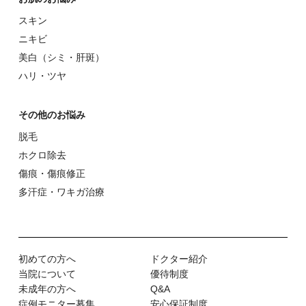
スキン
ニキビ
美⽩（シミ・肝斑）
ハリ・ツヤ
その他のお悩み
脱⽑
ホクロ除去
傷痕・傷痕修正
多汗症・ワキガ治療
初めての⽅へ
ドクター紹介
当院について
優待制度
未成年の方へ
Q&A
症例モニター募集
安心保証制度