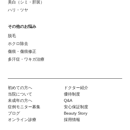
美⽩（シミ・肝斑）
ハリ・ツヤ
その他のお悩み
脱⽑
ホクロ除去
傷痕・傷痕修正
多汗症・ワキガ治療
初めての⽅へ
ドクター紹介
当院について
優待制度
未成年の方へ
Q&A
症例モニター募集
安心保証制度
ブログ
Beauty Story
オンライン診療
採用情報