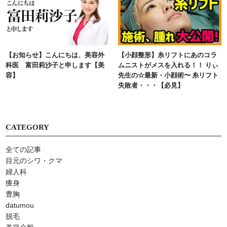
【お知らせ】こんにちは、美容外
【小顔整形】糸リフトにあのコラ
科医 富田莉沙子と申します【美
ムニストがメスを入れる！！ りぃ
容】
先生の☆最新・小顔術〜 糸リフト
失敗者・・・【必見】
CATEGORY
全ての記事
⽬元のシワ・クマ
婦人科
痩身
豊胸
datumou
脱毛