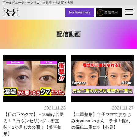
アールビューティークリニック銀座・名古屋・大阪
For foreigners
男性専用
配信動画
2021.11.28
2021.11.27
【目の下のクマ】－10歳は若返
【二重整形】年子ママでおなじ
る！？カウンセリング～術直
み★yuina koさんコラボ！憧れ
後・1か月も大公開！【美容整
の幅広二重に✨【必見】
形】