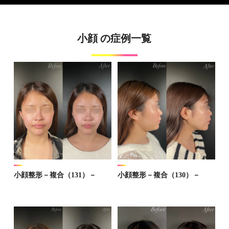
小顔 の症例⼀覧
小顔整形－複合（131）－
小顔整形－複合（130）－