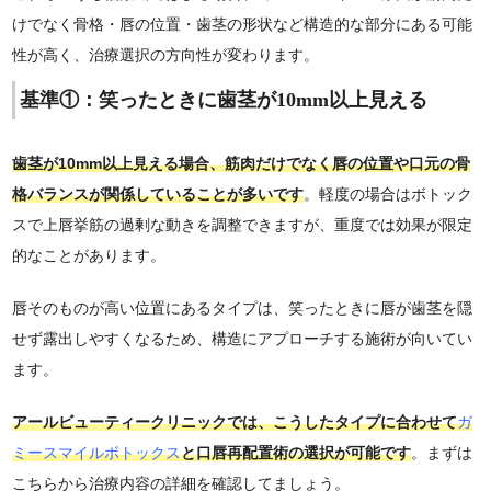
けでなく骨格・唇の位置・歯茎の形状など構造的な部分にある可能
性が高く、治療選択の方向性が変わります。
基準①：笑ったときに歯茎が10mm以上見える
歯茎が10mm以上見える場合、筋肉だけでなく唇の位置や口元の骨
格バランスが関係していることが多いです
。軽度の場合はボトック
スで上唇挙筋の過剰な動きを調整できますが、重度では効果が限定
的なことがあります。
唇そのものが高い位置にあるタイプは、笑ったときに唇が歯茎を隠
せず露出しやすくなるため、構造にアプローチする施術が向いてい
ます。
アールビューティークリニックでは、こうしたタイプに合わせて
ガ
ミースマイルボトックス
と口唇再配置術の選択が可能です
。まずは
こちらから治療内容の詳細を確認してましょう。