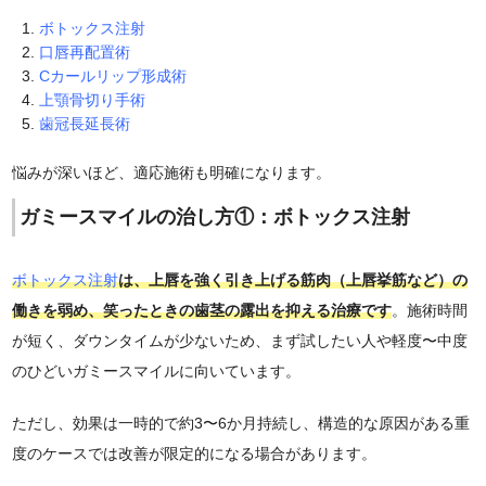
ボトックス注射
口唇再配置術
Cカールリップ形成術
上顎骨切り手術
歯冠長延長術
悩みが深いほど、適応施術も明確になります。
ガミースマイルの治し方①：ボトックス注射
ボトックス注射
は、上唇を強く引き上げる筋肉（上唇挙筋など）の
働きを弱め、笑ったときの歯茎の露出を抑える治療です
。施術時間
が短く、ダウンタイムが少ないため、まず試したい人や軽度〜中度
のひどいガミースマイルに向いています。
ただし、効果は一時的で約3〜6か月持続し、構造的な原因がある重
度のケースでは改善が限定的になる場合があります。