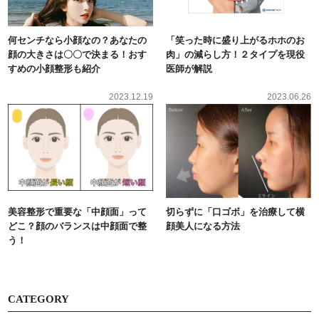
何センチなら小顔なの？あなたの
「笑った時に盛り上がるホホのお
顔の大きさは〇〇で決まる！おす
肉」の減らし方！２タイプを現役
すめの小顔整形も紹介
医師が解説
2023.12.19
2023.06.26
美容整形で重要な「中顔面」って
切らずに「口ゴボ」を治療して横
どこ？顔のバランスは中顔面で整
顔美人になる方法
う！
CATEGORY