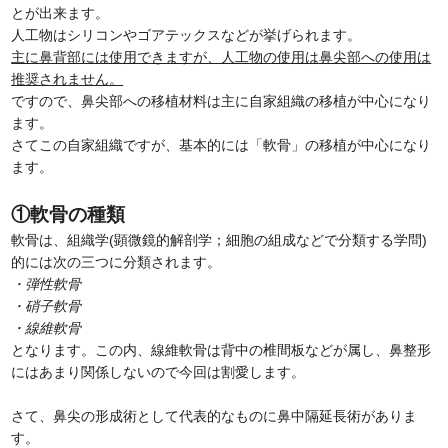
とが出来ます。
人工物はシリコンやゴアテックスなどが挙げられます。
主に鼻背部には使用できますが、人工物の使用は鼻尖部への使用は
推奨されません。
ですので、鼻尖部への移植材料は主に自家組織の移植が中心になり
ます。
さてこの自家組織ですが、基本的には「軟骨」の移植が中心になり
ます。
①軟骨の種類
軟骨は、組織学(顕微鏡的解剖学；細胞の組成などで分類する学問)
的には次の三つに分類されます。
・弾性軟骨
・硝子軟骨
・線維軟骨
となります。この内、線維軟骨は背中の椎間板などが属し、鼻整形
にはあまり関係しないので今回は割愛します。
さて、鼻尖の形成術として代表的なものに鼻中隔延長術がありま
す。