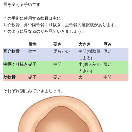
置を変える手術です
この手術に使用する軟骨は主に
耳介軟骨、鼻中隔軟骨くり抜き、肋軟骨の選択肢があります。
どのように異なるのかを見ていきましょう。
属性
硬さ
大きさ
厚み
耳介軟骨
弾性
柔らかい
中間(採取量
厚い
による)
中隔くり抜き
硝子
中間
小(個人差が
薄い
大きい)
肋軟骨
硝子
硬い
大
中間
それぞれ別にみていきましょう。