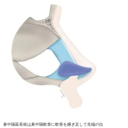
鼻中隔延長術は鼻中隔軟骨に軟骨を継ぎ足して先端の位