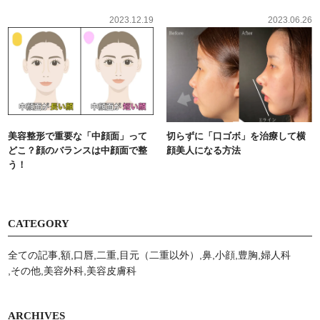
2023.12.19
2023.06.26
美容整形で重要な「中顔面」って
切らずに「口ゴボ」を治療して横
どこ？顔のバランスは中顔面で整
顔美人になる方法
う！
CATEGORY
全ての記事
額
口唇
二重
目元（二重以外）
鼻
小顔
豊胸
婦人科
その他
美容外科
美容⽪膚科
ARCHIVES