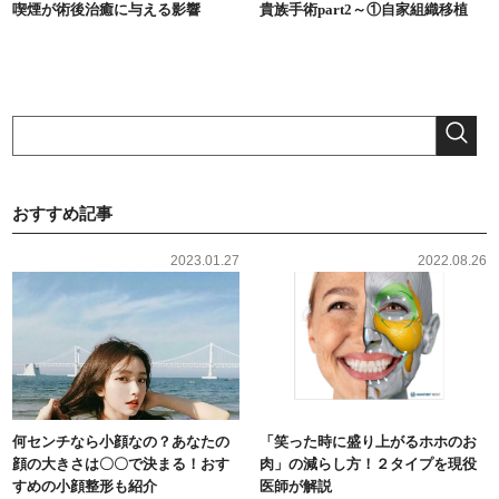
喫煙が術後治癒に与える影響
貴族手術part2～①自家組織移植
おすすめ記事
2023.01.27
2022.08.26
何センチなら小顔なの？あなたの
「笑った時に盛り上がるホホのお
顔の大きさは〇〇で決まる！おす
肉」の減らし方！２タイプを現役
すめの小顔整形も紹介
医師が解説