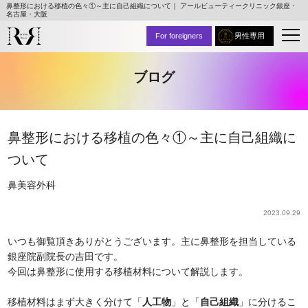
鼻整形における移植の色々①～主に自己組織について｜ アールビューティークリニック銀座・
名古屋・大阪
For foreigners
男性専用
ブログ
鼻整形における移植の色々①～主に自己組織に
ついて
鼻
美容外科
2023.09.29
いつも御覧頂きありがとうございます。主に鼻整形を担当している
銀座院副院長の吉田です。
今回は鼻整形に使用する移植材料について解説します。
移植材料はまず大きく分けて「
人工物
」と「
自己組織
」に分けるこ