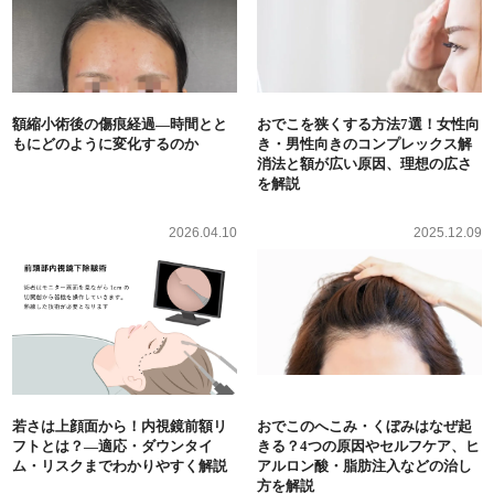
額縮小術後の傷痕経過―時間とと
おでこを狭くする方法7選！女性向
もにどのように変化するのか
き・男性向きのコンプレックス解
消法と額が広い原因、理想の広さ
を解説
2026.04.10
2025.12.09
若さは上顔面から！内視鏡前額リ
おでこのへこみ・くぼみはなぜ起
フトとは？―適応・ダウンタイ
きる？4つの原因やセルフケア、ヒ
ム・リスクまでわかりやすく解説
アルロン酸・脂肪注入などの治し
方を解説