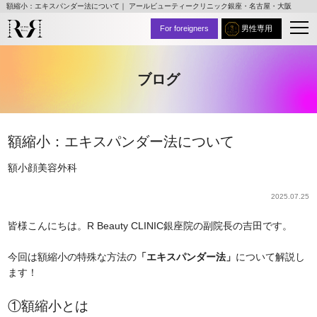
額縮小：エキスパンダー法について｜ アールビューティークリニック銀座・名古屋・大阪
For foreigners
男性専用
ブログ
額縮小：エキスパンダー法について
額
小顔
美容外科
2025.07.25
皆様こんにちは。R Beauty CLINIC銀座院の副院長の吉田です。
今回は額縮小の特殊な方法の
「エキスパンダー法」
について解説し
ます！
①額縮小とは