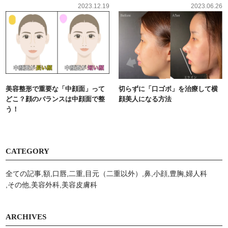
2023.12.19
2023.06.26
美容整形で重要な「中顔面」って
切らずに「口ゴボ」を治療して横
どこ？顔のバランスは中顔面で整
顔美人になる方法
う！
CATEGORY
全ての記事
額
口唇
二重
目元（二重以外）
鼻
小顔
豊胸
婦人科
その他
美容外科
美容⽪膚科
ARCHIVES