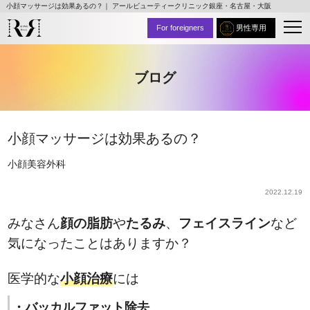
小顔マッサージは効果あるの？｜ アールビューティークリニック銀座・名古屋・大阪
For foreigners
男性専用
ブログ
小顔マッサージは効果あるの？
小顔
美容外科
2022.12.19
みなさん
顔の脂肪
や
たるみ
、
フェイスライン
など
気になったことはありますか？
医学的な
小顔治療
には
・バッカルファット除去