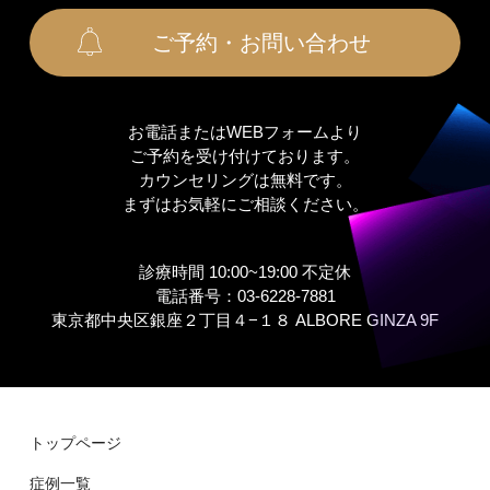
トップページ
症例⼀覧
美容外科
美容⽪膚科
その他
お顔のお悩み
⼆重 ・⽬の整形
⽬元のシワ・クマ・たるみ・若返り
輪郭・⼩顔・リフトアップ
⿐の整形
脂肪注入・再生医療