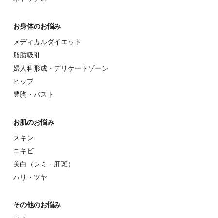
その他のお悩み
脱⽑
ホクロ除去
傷痕・傷痕修正
多汗症・ワキガ治療
初めての⽅へ
ドクター紹介
当院について
優待制度
未成年の方へ
Q&A
症例モニター募集
安心保証制度
ブログ
Beauty Story
オンライン診療
採用情報
当院のホームページは、厚生労働省より2018年6月に施行された
「医療広告ガイド
ライン」を遵守して作成しております。