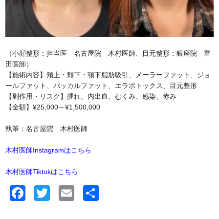
（小顔整形：担当医 名古屋院 木村医師、目元整形：銀座院 富
田医師）
【施術内容】頬上・頬下・顎下脂肪吸引、メーラーファット、ジョ
ールファット、バッカルファット、エラボトックス、目元整形
【副作用・リスク】腫れ、内出血、むくみ、感染、赤み
【金額】¥25,000～¥1,500,000
執筆：名古屋院 木村医師
木村医師Instagramはこちら
木村医師Tiktokはこちら
Facebook
Twitter
Email
共
有