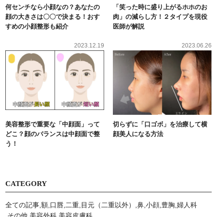
何センチなら小顔なの？あなたの
「笑った時に盛り上がるホホのお
顔の大きさは〇〇で決まる！おす
肉」の減らし方！２タイプを現役
すめの小顔整形も紹介
医師が解説
2023.12.19
2023.06.26
美容整形で重要な「中顔面」って
切らずに「口ゴボ」を治療して横
どこ？顔のバランスは中顔面で整
顔美人になる方法
う！
CATEGORY
全ての記事
額
口唇
二重
目元（二重以外）
鼻
小顔
豊胸
婦人科
その他
美容外科
美容⽪膚科