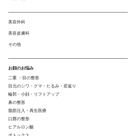
⼝唇の整形
ヒアルロン酸
ボトックス
お⾝体のお悩み
メディカルダイエット
脂肪吸引
婦⼈科形成・デリケートゾーン
ヒップ
豊胸・バスト
お肌のお悩み
スキン
ニキビ
美⽩（シミ・肝斑）
ハリ・ツヤ