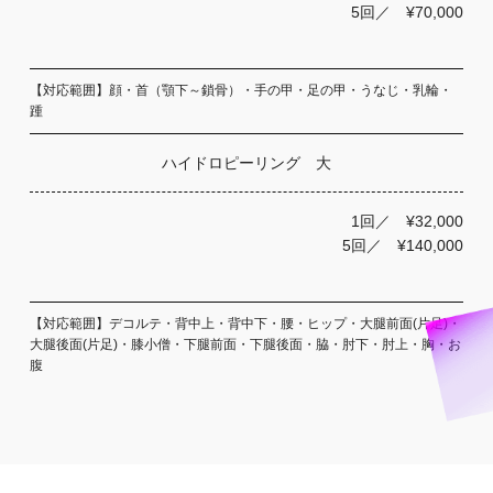
5回／ ¥70,000
【対応範囲】顔・首（顎下～鎖骨）・手の甲・足の甲・うなじ・乳輪・
踵
ハイドロピーリング 大
1回／ ¥32,000
5回／ ¥140,000
【対応範囲】デコルテ・背中上・背中下・腰・ヒップ・大腿前面(片足)・
大腿後面(片足)・膝小僧・下腿前面・下腿後面・脇・肘下・肘上・胸・お
腹