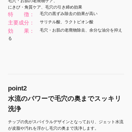
毛穴・お肌の老廃物ケア、
にきび・角質ケア、毛穴の引き締め効果
毛穴の黒ずみ除去の効果が高い
特 徴：
サリチル酸、ラクトビオン酸
主要成分：
毛穴・お肌の老廃物除去、余分な油分を抑え
効 果：
る
point2
水流のパワーで毛穴の奥までスッキリ
洗浄
チップの先がスパイラルデザインとなっており、ジェット水流
が皮脂や汚れを浮かし毛穴の奥まで洗浄します。