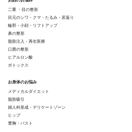
お顔のお悩み
⼆重 ・⽬の整形
⽬元のシワ・クマ・たるみ・若返り
輪郭・⼩顔・リフトアップ
⿐の整形
脂肪注入・再生医療
⼝唇の整形
ヒアルロン酸
ボトックス
お⾝体のお悩み
メディカルダイエット
脂肪吸引
婦⼈科形成・デリケートゾーン
ヒップ
豊胸・バスト