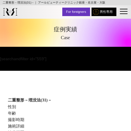
二重整形－埋没法(31)－｜ アールビューティークリニック銀座・名古屋・大阪
For foreigners
男性専用
症例実績
Case
[searchandfilter id="559"]
二重整形－埋没法(31)－
性別
年齢
撮影時期
施術詳細