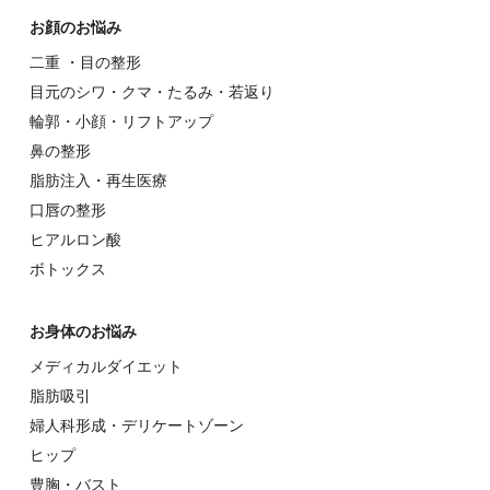
お顔のお悩み
⼆重 ・⽬の整形
⽬元のシワ・クマ・たるみ・若返り
輪郭・⼩顔・リフトアップ
⿐の整形
脂肪注入・再生医療
⼝唇の整形
ヒアルロン酸
ボトックス
お⾝体のお悩み
メディカルダイエット
脂肪吸引
婦⼈科形成・デリケートゾーン
ヒップ
豊胸・バスト