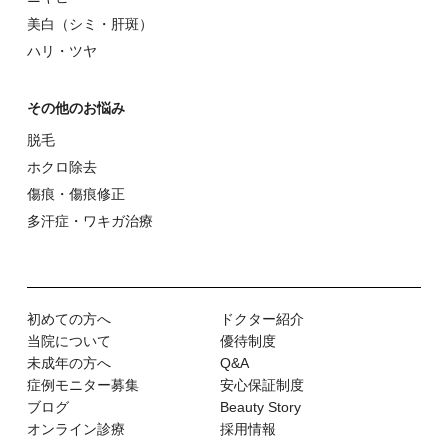
美⽩（シミ・肝斑）
ハリ・ツヤ
その他のお悩み
脱⽑
ホクロ除去
傷痕・傷痕修正
多汗症・ワキガ治療
初めての⽅へ
ドクター紹介
当院について
優待制度
未成年の方へ
Q&A
症例モニター募集
安心保証制度
ブログ
Beauty Story
オンライン診療
採用情報