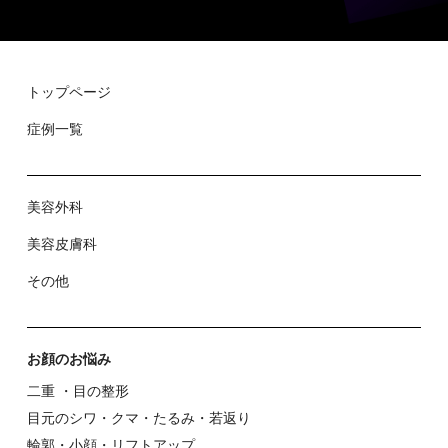
トップページ
症例⼀覧
美容外科
美容⽪膚科
その他
お顔のお悩み
⼆重 ・⽬の整形
⽬元のシワ・クマ・たるみ・若返り
輪郭・⼩顔・リフトアップ