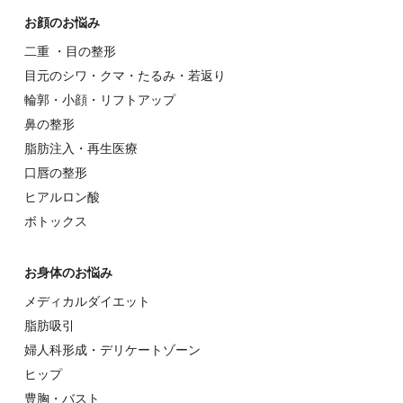
お顔のお悩み
⼆重 ・⽬の整形
⽬元のシワ・クマ・たるみ・若返り
輪郭・⼩顔・リフトアップ
⿐の整形
脂肪注入・再生医療
⼝唇の整形
ヒアルロン酸
ボトックス
お⾝体のお悩み
メディカルダイエット
脂肪吸引
婦⼈科形成・デリケートゾーン
ヒップ
豊胸・バスト