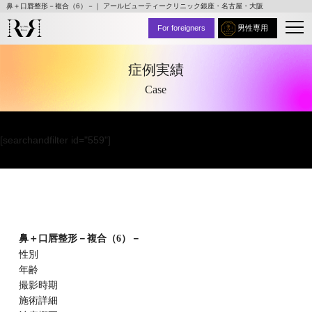
鼻＋口唇整形－複合（6）－｜ アールビューティークリニック銀座・名古屋・大阪
For foreigners
男性専用
症例実績
Case
[searchandfilter id="559"]
鼻＋口唇整形－複合（6）－
性別
年齢
撮影時期
施術詳細