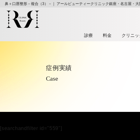
鼻＋口唇整形－複合（3）－｜ アールビューティークリニック銀座・名古屋・大
診療
料⾦
クリニッ
症例実績
Case
[searchandfilter id="559"]