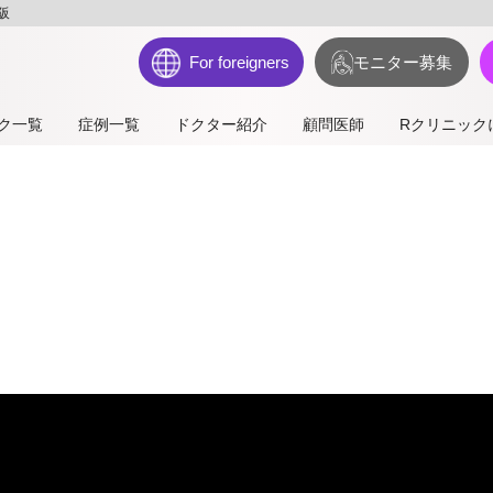
阪
For foreigners
モニター募集
ク一覧
症例一覧
ドクター紹介
顧問医師
Rクリニック