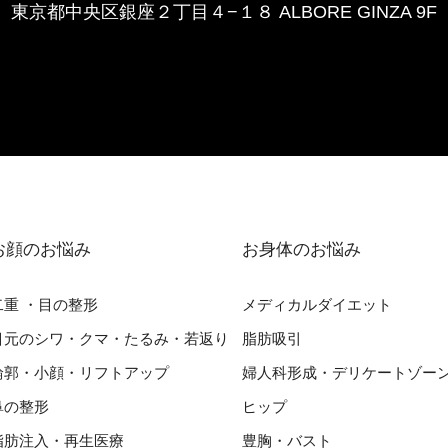
東京都中央区銀座２丁⽬４−１８ ALBORE GINZA 9F
お顔のお悩み
お⾝体のお悩み
⼆重 ・⽬の整形
メディカルダイエット
⽬元のシワ・クマ・たるみ・若返り
脂肪吸引
輪郭・⼩顔・リフトアップ
婦⼈科形成・デリケートゾー
⿐の整形
ヒップ
脂肪注入・再生医療
豊胸・バスト