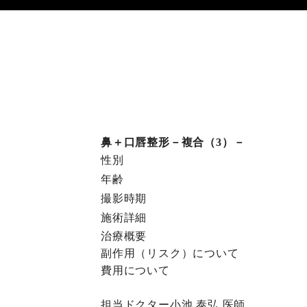
鼻＋口唇整形－複合（3）－
性別
年齢
撮影時期
施術詳細
治療概要
副作⽤（リスク）について
費⽤について
担当ドクター
小池 泰弘
医師