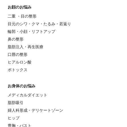
お顔のお悩み
⼆重 ・⽬の整形
⽬元のシワ・クマ・たるみ・若返り
輪郭・⼩顔・リフトアップ
⿐の整形
脂肪注入・再生医療
⼝唇の整形
ヒアルロン酸
ボトックス
お⾝体のお悩み
メディカルダイエット
脂肪吸引
婦⼈科形成・デリケートゾーン
ヒップ
豊胸・バスト