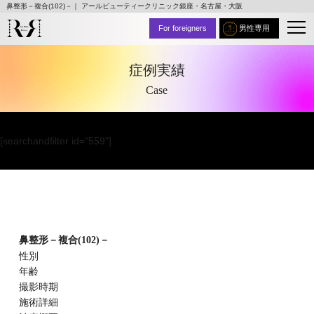
鼻整形－複合(102)－｜ アールビューティークリニック銀座・名古屋・大阪
For foreigners
男性専用
症例実績
Case
[searchandfilter id="559"]
鼻整形－複合(102)－
性別
年齢
撮影時期
施術詳細