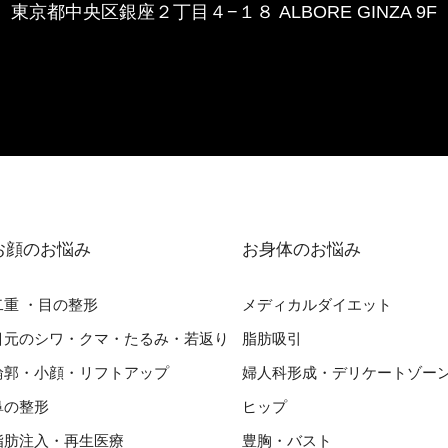
東京都中央区銀座２丁⽬４−１８ ALBORE GINZA 9F
お顔のお悩み
お⾝体のお悩み
⼆重 ・⽬の整形
メディカルダイエット
⽬元のシワ・クマ・たるみ・若返り
脂肪吸引
輪郭・⼩顔・リフトアップ
婦⼈科形成・デリケートゾー
⿐の整形
ヒップ
脂肪注入・再生医療
豊胸・バスト