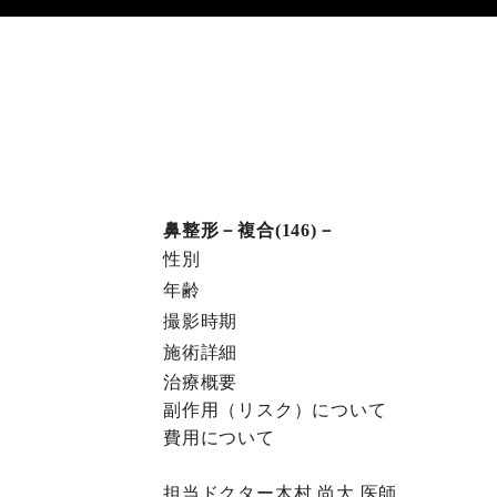
鼻整形－複合(146)－
性別
年齢
撮影時期
施術詳細
治療概要
副作⽤（リスク）について
費⽤について
担当ドクター
木村 尚大
医師