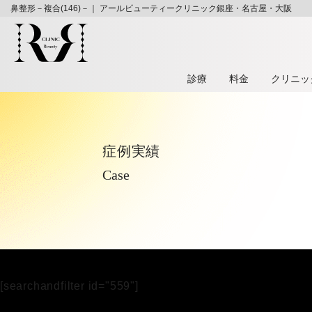
鼻整形－複合(146)－｜ アールビューティークリニック銀座・名古屋・大阪
診療
料⾦
クリニッ
症例実績
Case
[searchandfilter id="559"]