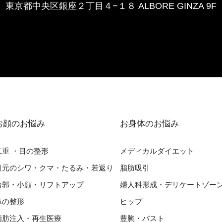
東京都中央区銀座２丁⽬４−１８ ALBORE GINZA 9F
お顔のお悩み
お⾝体のお悩み
⼆重 ・⽬の整形
メディカルダイエット
⽬元のシワ・クマ・たるみ・若返り
脂肪吸引
輪郭・⼩顔・リフトアップ
婦⼈科形成・デリケートゾー
⿐の整形
ヒップ
脂肪注入・再生医療
豊胸・バスト