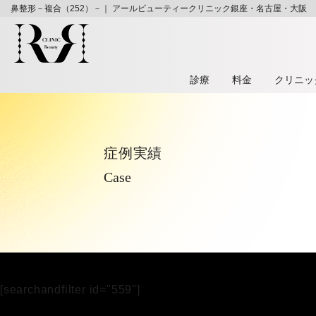
鼻整形－複合（252）－｜ アールビューティークリニック銀座・名古屋・大阪
診療
料⾦
クリニッ
症例実績
Case
[searchandfilter id="559"]