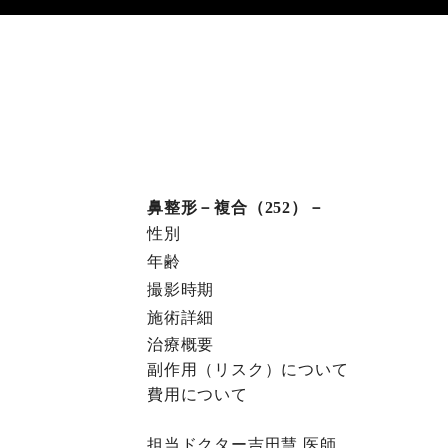
鼻整形－複合（252）－
性別
年齢
撮影時期
施術詳細
治療概要
副作⽤（リスク）について
費⽤について
担当ドクター
吉田慧
医師