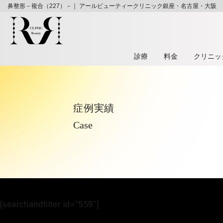
鼻整形－複合（227）－｜ アールビューティークリニック銀座・名古屋・大阪
診療
料⾦
クリニッ
症例実績
Case
[searchandfilter id="559"]