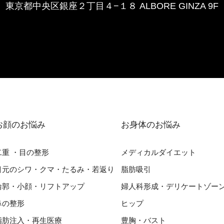
東京都中央区銀座２丁⽬４−１８ ALBORE GINZA 9F
お顔のお悩み
お⾝体のお悩み
⼆重 ・⽬の整形
メディカルダイエット
⽬元のシワ・クマ・たるみ・若返り
脂肪吸引
輪郭・⼩顔・リフトアップ
婦⼈科形成・デリケートゾー
⿐の整形
ヒップ
脂肪注入・再生医療
豊胸・バスト