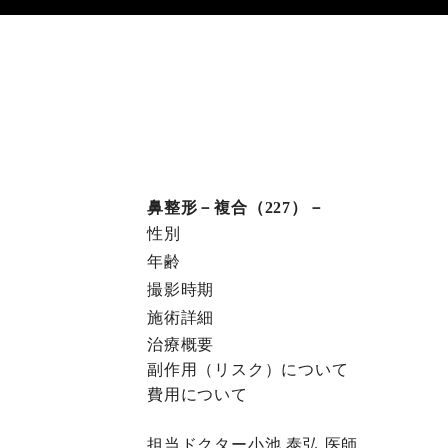
鼻整形－複合（227）－
性別
年齢
撮影時期
施術詳細
治療概要
副作⽤（リスク）について
費⽤について
担当ドクター
小池 泰弘
医師