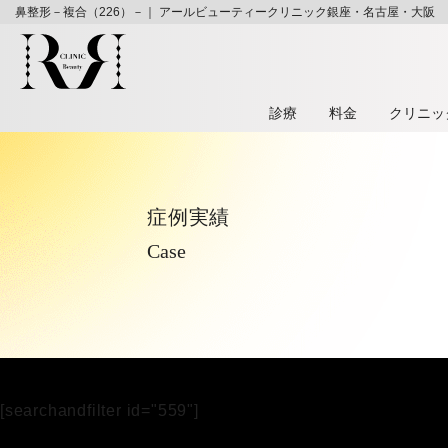
鼻整形－複合（226）－｜ アールビューティークリニック銀座・名古屋・大阪
診療
料⾦
クリニッ
症例実績
Case
[searchandfilter id="559"]