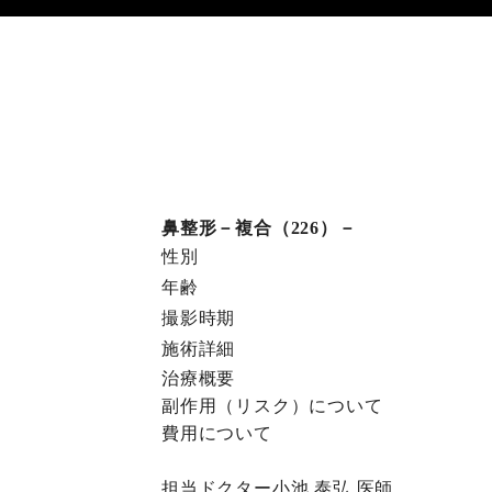
鼻整形－複合（226）－
性別
年齢
撮影時期
施術詳細
治療概要
副作⽤（リスク）について
費⽤について
担当ドクター
小池 泰弘
医師