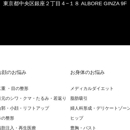
東京都中央区銀座２丁⽬４−１８ ALBORE GINZA 9F
お顔のお悩み
お⾝体のお悩み
⼆重 ・⽬の整形
メディカルダイエット
⽬元のシワ・クマ・たるみ・若返り
脂肪吸引
輪郭・⼩顔・リフトアップ
婦⼈科形成・デリケートゾー
⿐の整形
ヒップ
脂肪注入・再生医療
豊胸・バスト