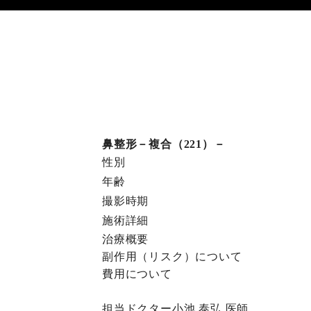
鼻整形－複合（221）－
性別
年齢
撮影時期
施術詳細
治療概要
副作⽤（リスク）について
費⽤について
担当ドクター
小池 泰弘
医師