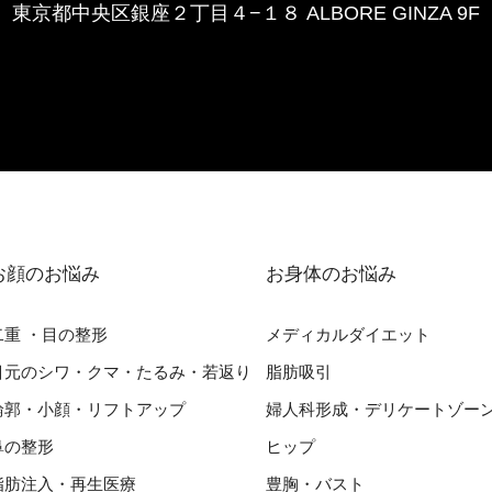
東京都中央区銀座２丁⽬４−１８ ALBORE GINZA 9F
お顔のお悩み
お⾝体のお悩み
⼆重 ・⽬の整形
メディカルダイエット
⽬元のシワ・クマ・たるみ・若返り
脂肪吸引
輪郭・⼩顔・リフトアップ
婦⼈科形成・デリケートゾー
⿐の整形
ヒップ
脂肪注入・再生医療
豊胸・バスト