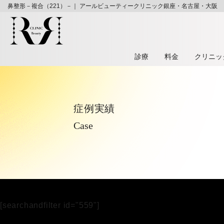
鼻整形－複合（221）－｜ アールビューティークリニック銀座・名古屋・大阪
診療
料⾦
クリニッ
症例実績
Case
[searchandfilter id="559"]