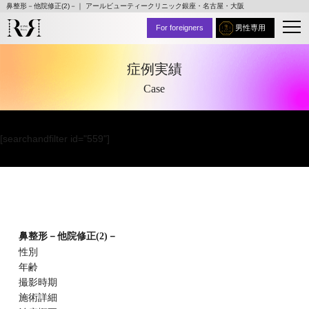
鼻整形－他院修正(2)－｜ アールビューティークリニック銀座・名古屋・大阪
For foreigners
男性専用
症例実績
Case
[searchandfilter id="559"]
鼻整形－他院修正(2)－
性別
年齢
撮影時期
施術詳細