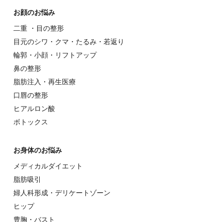
お顔のお悩み
⼆重 ・⽬の整形
⽬元のシワ・クマ・たるみ・若返り
輪郭・⼩顔・リフトアップ
⿐の整形
脂肪注入・再生医療
⼝唇の整形
ヒアルロン酸
ボトックス
お⾝体のお悩み
メディカルダイエット
脂肪吸引
婦⼈科形成・デリケートゾーン
ヒップ
豊胸・バスト