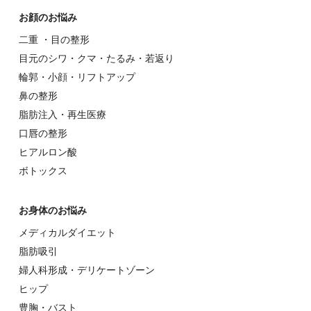
お顔のお悩み
⼆重 ・⽬の整形
⽬元のシワ・クマ・たるみ・若返り
輪郭・⼩顔・リフトアップ
⿐の整形
脂肪注入・再生医療
⼝唇の整形
ヒアルロン酸
ボトックス
お⾝体のお悩み
メディカルダイエット
脂肪吸引
婦⼈科形成・デリケートゾーン
ヒップ
豊胸・バスト