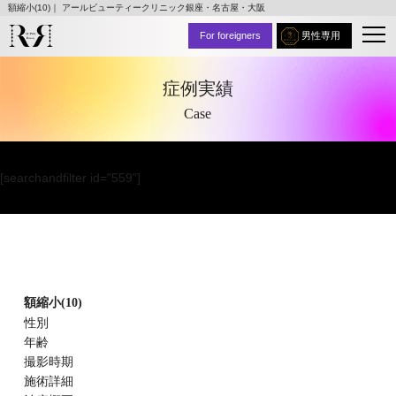
額縮小(10)｜ アールビューティークリニック銀座・名古屋・大阪
For foreigners
男性専用
症例実績
Case
[searchandfilter id="559"]
額縮小(10)
性別
年齢
撮影時期
施術詳細