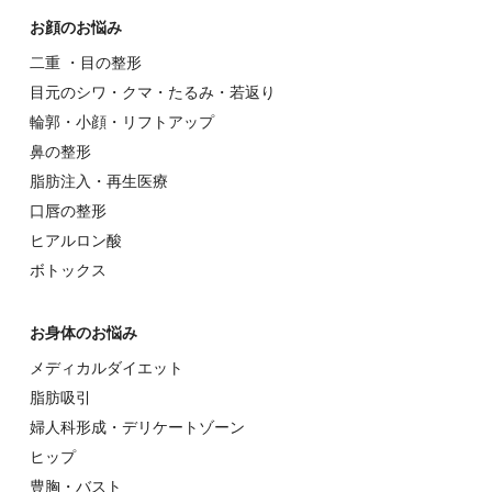
お顔のお悩み
⼆重 ・⽬の整形
⽬元のシワ・クマ・たるみ・若返り
輪郭・⼩顔・リフトアップ
⿐の整形
脂肪注入・再生医療
⼝唇の整形
ヒアルロン酸
ボトックス
お⾝体のお悩み
メディカルダイエット
脂肪吸引
婦⼈科形成・デリケートゾーン
ヒップ
豊胸・バスト