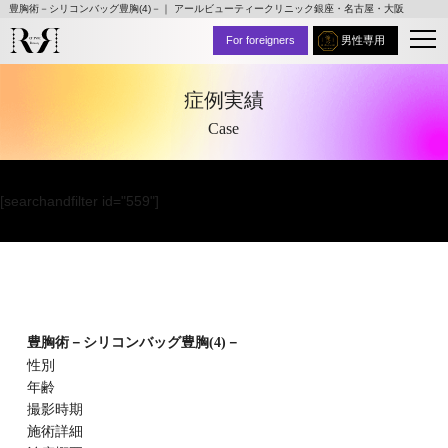
豊胸術－シリコンバッグ豊胸(4)－｜ アールビューティークリニック銀座・名古屋・大阪
For foreigners
男性専用
症例実績
Case
[searchandfilter id="559"]
豊胸術－シリコンバッグ豊胸(4)－
性別
年齢
撮影時期
施術詳細