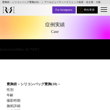
豊胸術－シリコンバッグ豊胸(18)－｜ アールビューティークリニック銀座・名古屋・大阪
For foreigners
男性専用
症例実績
Case
[searchandfilter id="559"]
豊胸術－シリコンバッグ豊胸(18)－
性別
年齢
撮影時期
施術詳細