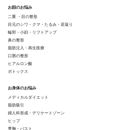
お顔のお悩み
⼆重 ・⽬の整形
⽬元のシワ・クマ・たるみ・若返り
輪郭・⼩顔・リフトアップ
⿐の整形
脂肪注入・再生医療
⼝唇の整形
ヒアルロン酸
ボトックス
お⾝体のお悩み
メディカルダイエット
脂肪吸引
婦⼈科形成・デリケートゾーン
ヒップ
豊胸・バスト