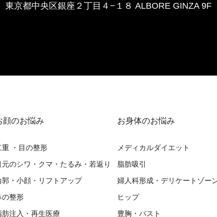
東京都中央区銀座２丁⽬４−１８ ALBORE GINZA 9F
お顔のお悩み
お⾝体のお悩み
⼆重 ・⽬の整形
メディカルダイエット
⽬元のシワ・クマ・たるみ・若返り
脂肪吸引
輪郭・⼩顔・リフトアップ
婦⼈科形成・デリケートゾー
⿐の整形
ヒップ
脂肪注入・再生医療
豊胸・バスト