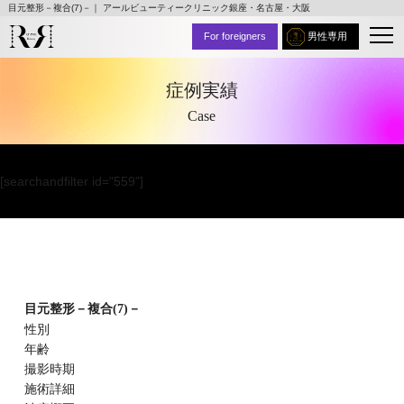
目元整形－複合(7)－｜ アールビューティークリニック銀座・名古屋・大阪
For foreigners
男性専用
症例実績
Case
[searchandfilter id="559"]
目元整形－複合(7)－
性別
年齢
撮影時期
施術詳細