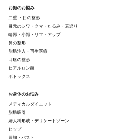
お顔のお悩み
⼆重 ・⽬の整形
⽬元のシワ・クマ・たるみ・若返り
輪郭・⼩顔・リフトアップ
⿐の整形
脂肪注入・再生医療
⼝唇の整形
ヒアルロン酸
ボトックス
お⾝体のお悩み
メディカルダイエット
脂肪吸引
婦⼈科形成・デリケートゾーン
ヒップ
豊胸・バスト