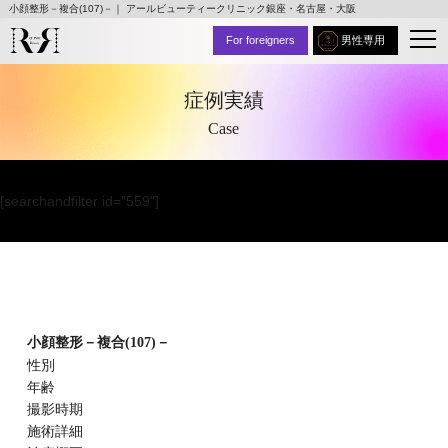
小顔整形－複合(107)－｜ アールビューティークリニック銀座・名古屋・大阪
For foreigners
男性専用
症例実績
Case
[searchandfilter id="559"]
小顔整形－複合(107)－
性別
年齢
撮影時期
施術詳細