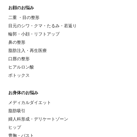
お顔のお悩み
⼆重 ・⽬の整形
⽬元のシワ・クマ・たるみ・若返り
輪郭・⼩顔・リフトアップ
⿐の整形
脂肪注入・再生医療
⼝唇の整形
ヒアルロン酸
ボトックス
お⾝体のお悩み
メディカルダイエット
脂肪吸引
婦⼈科形成・デリケートゾーン
ヒップ
豊胸・バスト