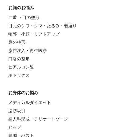
お顔のお悩み
⼆重 ・⽬の整形
⽬元のシワ・クマ・たるみ・若返り
輪郭・⼩顔・リフトアップ
⿐の整形
脂肪注入・再生医療
⼝唇の整形
ヒアルロン酸
ボトックス
お⾝体のお悩み
メディカルダイエット
脂肪吸引
婦⼈科形成・デリケートゾーン
ヒップ
豊胸・バスト