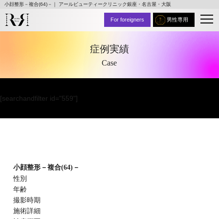
小顔整形－複合(64)－｜ アールビューティークリニック銀座・名古屋・大阪
For foreigners
男性専用
症例実績
Case
[searchandfilter id="559"]
小顔整形－複合(64)－
性別
年齢
撮影時期
施術詳細