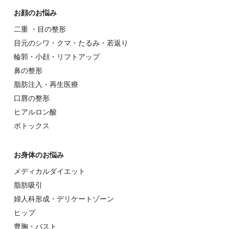
お顔のお悩み
⼆重 ・⽬の整形
⽬元のシワ・クマ・たるみ・若返り
輪郭・⼩顔・リフトアップ
⿐の整形
脂肪注入・再生医療
⼝唇の整形
ヒアルロン酸
ボトックス
お⾝体のお悩み
メディカルダイエット
脂肪吸引
婦⼈科形成・デリケートゾーン
ヒップ
豊胸・バスト