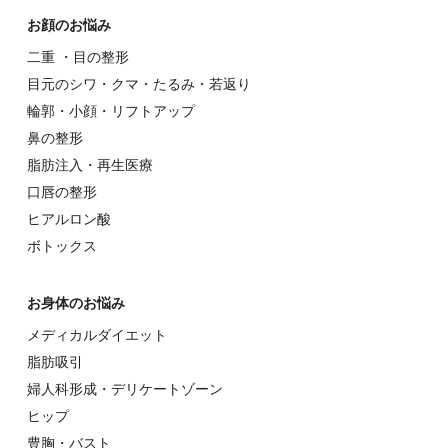
お顔のお悩み
⼆重 ・⽬の整形
⽬元のシワ・クマ・たるみ・若返り
輪郭・⼩顔・リフトアップ
⿐の整形
脂肪注入・再生医療
⼝唇の整形
ヒアルロン酸
ボトックス
お⾝体のお悩み
メディカルダイエット
脂肪吸引
婦⼈科形成・デリケートゾーン
ヒップ
豊胸・バスト