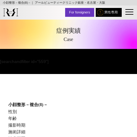
小顔整形－複合(8)－｜ アールビューティークリニック銀座・名古屋・大阪
For foreigners
男性専用
症例実績
Case
[searchandfilter id="559"]
小顔整形－複合(8)－
性別
年齢
撮影時期
施術詳細