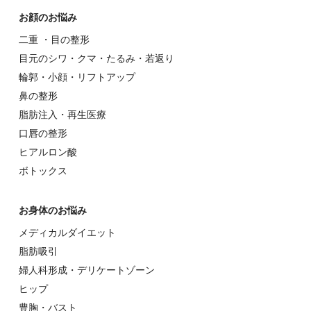
お顔のお悩み
⼆重 ・⽬の整形
⽬元のシワ・クマ・たるみ・若返り
輪郭・⼩顔・リフトアップ
⿐の整形
脂肪注入・再生医療
⼝唇の整形
ヒアルロン酸
ボトックス
お⾝体のお悩み
メディカルダイエット
脂肪吸引
婦⼈科形成・デリケートゾーン
ヒップ
豊胸・バスト