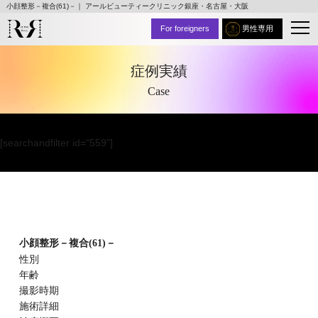
小顔整形－複合(61)－｜ アールビューティークリニック銀座・名古屋・大阪
For foreigners
男性専用
症例実績
Case
[searchandfilter id="559"]
小顔整形－複合(61)－
性別
年齢
撮影時期
施術詳細