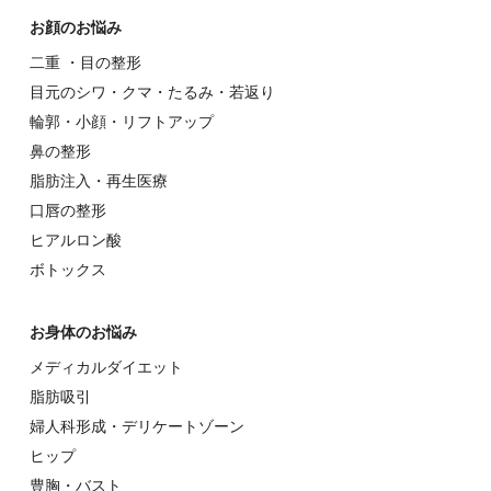
お顔のお悩み
⼆重 ・⽬の整形
⽬元のシワ・クマ・たるみ・若返り
輪郭・⼩顔・リフトアップ
⿐の整形
脂肪注入・再生医療
⼝唇の整形
ヒアルロン酸
ボトックス
お⾝体のお悩み
メディカルダイエット
脂肪吸引
婦⼈科形成・デリケートゾーン
ヒップ
豊胸・バスト