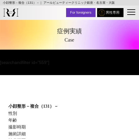
小顔整形－複合（131）－｜ アールビューティークリニック銀座・名古屋・大阪
For foreigners
男性専用
症例実績
Case
[searchandfilter id="559"]
小顔整形－複合（131）－
性別
年齢
撮影時期
施術詳細