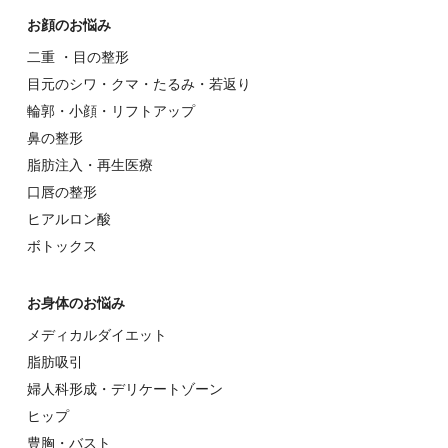
お顔のお悩み
⼆重 ・⽬の整形
⽬元のシワ・クマ・たるみ・若返り
輪郭・⼩顔・リフトアップ
⿐の整形
脂肪注入・再生医療
⼝唇の整形
ヒアルロン酸
ボトックス
お⾝体のお悩み
メディカルダイエット
脂肪吸引
婦⼈科形成・デリケートゾーン
ヒップ
豊胸・バスト