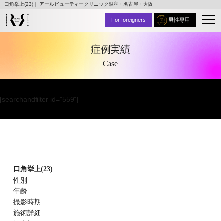
口角挙上(23)｜ アールビューティークリニック銀座・名古屋・大阪
For foreigners
男性専用
症例実績
Case
[searchandfilter id="559"]
口角挙上(23)
性別
年齢
撮影時期
施術詳細