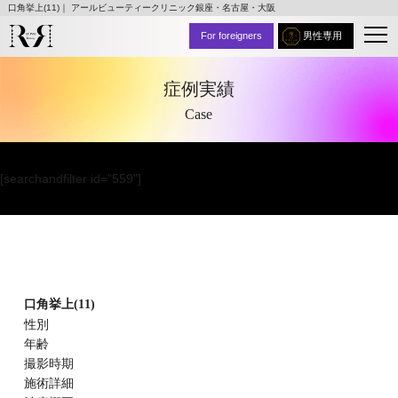
口角挙上(11)｜ アールビューティークリニック銀座・名古屋・大阪
For foreigners
男性専用
症例実績
Case
[searchandfilter id="559"]
口角挙上(11)
性別
年齢
撮影時期
施術詳細