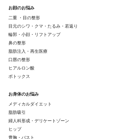
お顔のお悩み
⼆重 ・⽬の整形
⽬元のシワ・クマ・たるみ・若返り
輪郭・⼩顔・リフトアップ
⿐の整形
脂肪注入・再生医療
⼝唇の整形
ヒアルロン酸
ボトックス
お⾝体のお悩み
メディカルダイエット
脂肪吸引
婦⼈科形成・デリケートゾーン
ヒップ
豊胸・バスト