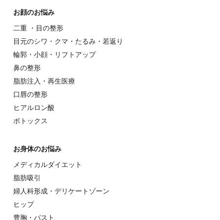
お顔のお悩み
⼆重 ・⽬の整形
⽬元のシワ・クマ・たるみ・若返り
輪郭・⼩顔・リフトアップ
⿐の整形
脂肪注入・再生医療
⼝唇の整形
ヒアルロン酸
ボトックス
お⾝体のお悩み
メディカルダイエット
脂肪吸引
婦⼈科形成・デリケートゾーン
ヒップ
豊胸・バスト