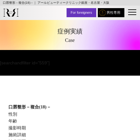
口唇整形－複合(18)－｜ アールビューティークリニック銀座・名古屋・大阪
For foreigners
男性専用
症例実績
Case
[searchandfilter id="559"]
口唇整形－複合(18)－
性別
年齢
撮影時期
施術詳細