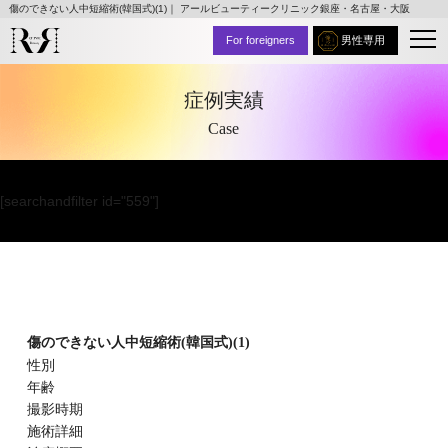
傷のできない人中短縮術(韓国式)(1)｜ アールビューティークリニック銀座・名古屋・大阪
For foreigners
男性専用
症例実績
Case
[searchandfilter id="559"]
傷のできない人中短縮術(韓国式)(1)
性別
年齢
撮影時期
施術詳細