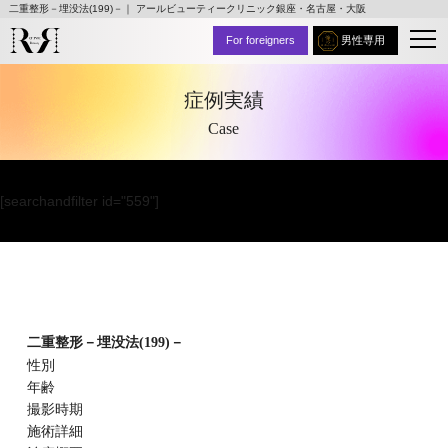
二重整形－埋没法(199)－｜ アールビューティークリニック銀座・名古屋・大阪
For foreigners
男性専用
症例実績
Case
[searchandfilter id="559"]
二重整形－埋没法(199)－
性別
年齢
撮影時期
施術詳細