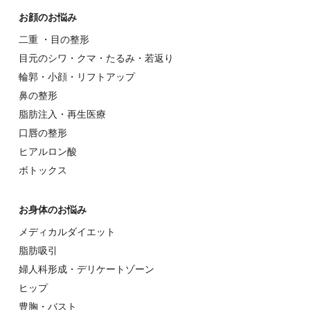
お顔のお悩み
⼆重 ・⽬の整形
⽬元のシワ・クマ・たるみ・若返り
輪郭・⼩顔・リフトアップ
⿐の整形
脂肪注入・再生医療
⼝唇の整形
ヒアルロン酸
ボトックス
お⾝体のお悩み
メディカルダイエット
脂肪吸引
婦⼈科形成・デリケートゾーン
ヒップ
豊胸・バスト