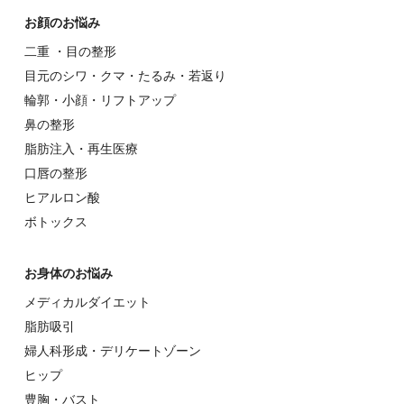
お顔のお悩み
⼆重 ・⽬の整形
⽬元のシワ・クマ・たるみ・若返り
輪郭・⼩顔・リフトアップ
⿐の整形
脂肪注入・再生医療
⼝唇の整形
ヒアルロン酸
ボトックス
お⾝体のお悩み
メディカルダイエット
脂肪吸引
婦⼈科形成・デリケートゾーン
ヒップ
豊胸・バスト