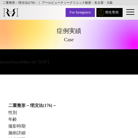
二重整形－埋没法(176)－｜ アールビューティークリニック銀座・名古屋・大阪
For foreigners
男性専用
症例実績
Case
[searchandfilter id="559"]
二重整形－埋没法(176)－
性別
年齢
撮影時期
施術詳細