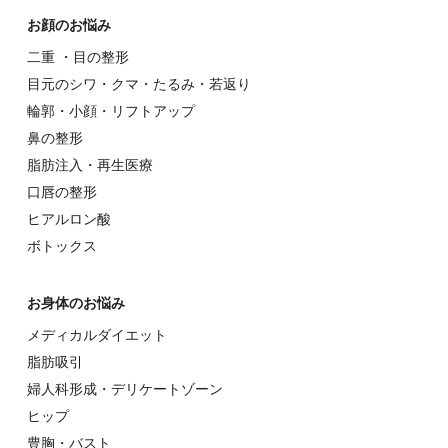
お顔のお悩み
⼆重 ・⽬の整形
⽬元のシワ・クマ・たるみ・若返り
輪郭・⼩顔・リフトアップ
⿐の整形
脂肪注入・再生医療
⼝唇の整形
ヒアルロン酸
ボトックス
お⾝体のお悩み
メディカルダイエット
脂肪吸引
婦⼈科形成・デリケートゾーン
ヒップ
豊胸・バスト