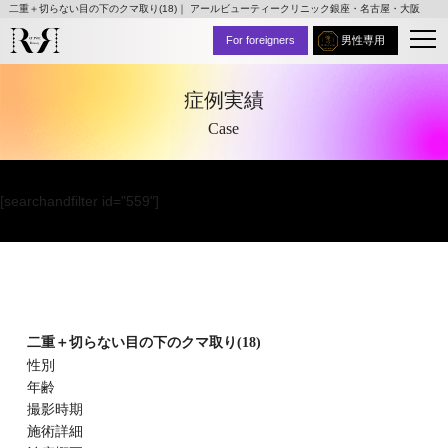
二重＋切らない目の下のクマ取り(18)｜ アールビューティークリニック銀座・名古屋・大阪
For foreigners
男性専用
症例実績
Case
[searchandfilter id="559"]
二重＋切らない目の下のクマ取り(18)
性別
年齢
撮影時期
施術詳細