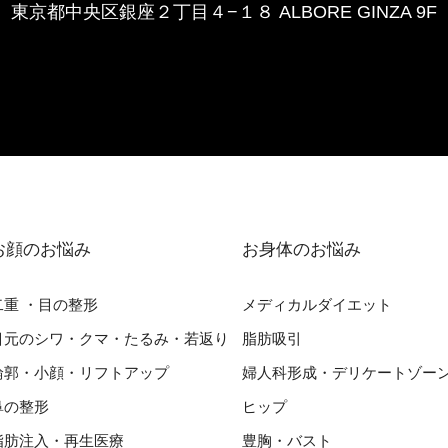
東京都中央区銀座２丁⽬４−１８ ALBORE GINZA 9F
お顔のお悩み
お⾝体のお悩み
⼆重 ・⽬の整形
メディカルダイエット
⽬元のシワ・クマ・たるみ・若返り
脂肪吸引
輪郭・⼩顔・リフトアップ
婦⼈科形成・デリケートゾー
⿐の整形
ヒップ
脂肪注入・再生医療
豊胸・バスト