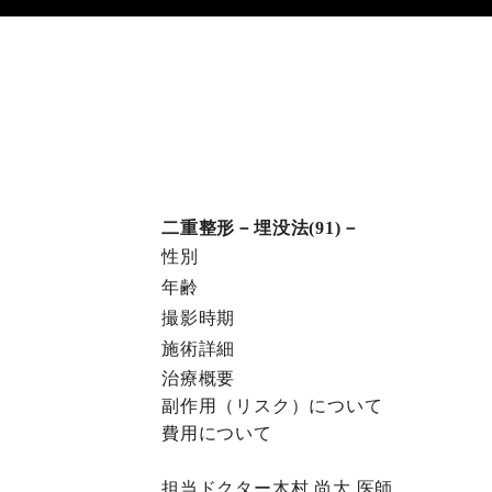
二重整形－埋没法(91)－
性別
年齢
撮影時期
施術詳細
治療概要
副作⽤（リスク）について
費⽤について
担当ドクター
木村 尚大
医師