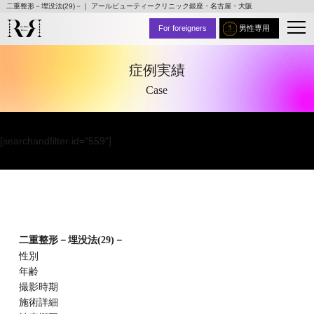
二重整形－埋没法(29)－｜ アールビューティークリニック銀座・名古屋・大阪
For foreigners
男性専用
症例実績
Case
[searchandfilter id="559"]
二重整形－埋没法(29)－
性別
年齢
撮影時期
施術詳細