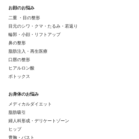
お顔のお悩み
⼆重 ・⽬の整形
⽬元のシワ・クマ・たるみ・若返り
輪郭・⼩顔・リフトアップ
⿐の整形
脂肪注入・再生医療
⼝唇の整形
ヒアルロン酸
ボトックス
お⾝体のお悩み
メディカルダイエット
脂肪吸引
婦⼈科形成・デリケートゾーン
ヒップ
豊胸・バスト