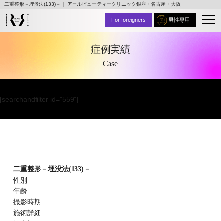
二重整形－埋没法(133)－｜ アールビューティークリニック銀座・名古屋・大阪
For foreigners
男性専用
症例実績
Case
[searchandfilter id="559"]
二重整形－埋没法(133)－
性別
年齢
撮影時期
施術詳細