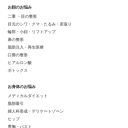
お顔のお悩み
⼆重 ・⽬の整形
⽬元のシワ・クマ・たるみ・若返り
輪郭・⼩顔・リフトアップ
⿐の整形
脂肪注入・再生医療
⼝唇の整形
ヒアルロン酸
ボトックス
お⾝体のお悩み
メディカルダイエット
脂肪吸引
婦⼈科形成・デリケートゾーン
ヒップ
豊胸・バスト