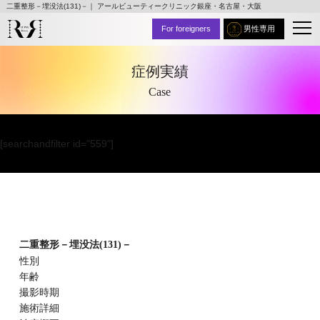
二重整形－埋没法(131)－｜ アールビューティークリニック銀座・名古屋・大阪
For foreigners
男性専用
症例実績
Case
[searchandfilter id="559"]
二重整形－埋没法(131)－
性別
年齢
撮影時期
施術詳細