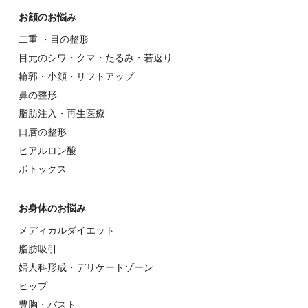
お顔のお悩み
⼆重 ・⽬の整形
⽬元のシワ・クマ・たるみ・若返り
輪郭・⼩顔・リフトアップ
⿐の整形
脂肪注入・再生医療
⼝唇の整形
ヒアルロン酸
ボトックス
お⾝体のお悩み
メディカルダイエット
脂肪吸引
婦⼈科形成・デリケートゾーン
ヒップ
豊胸・バスト